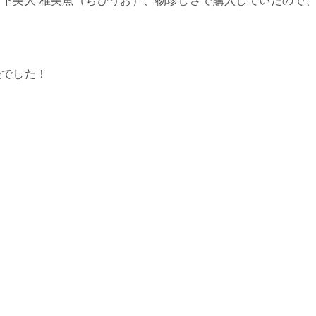
下美人 稚美魚（ちびうお）、物珍しさで購入していたので
夫でした！