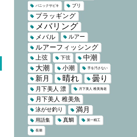
ブリ
パニックサビキ
プラッギング
メバリング
メバル
ルアー
ルアーフィッシング
中潮
上弦
下弦
大潮
小潮
手を汚さない
晴れ
曇り
新月
月下美人 漂
月下美人 稚美海老
月下美人 稚美魚
満月
泳がせ釣り
真鯛
用語集
第一精工
長潮