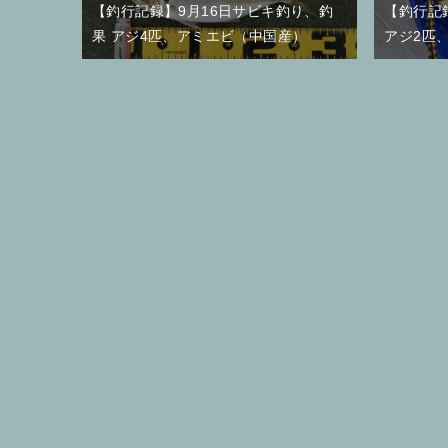
【釣行記録】9月16日サビキ釣り、釣
【釣行記
果 アジ4匹、アミエビ（中国産）
アジ2匹