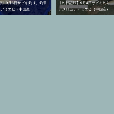
録】9月6日サビキ釣り、釣果
【釣行記録】9月4日サビキ釣り
、アミエビ（中国産）
アジ11匹、アミエビ（中国産）