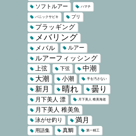
ソフトルアー
ハマチ
ブリ
パニックサビキ
プラッギング
メバリング
メバル
ルアー
ルアーフィッシング
中潮
上弦
下弦
大潮
小潮
手を汚さない
晴れ
曇り
新月
月下美人 漂
月下美人 稚美海老
月下美人 稚美魚
満月
泳がせ釣り
真鯛
用語集
第一精工