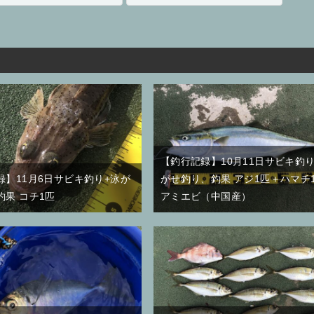
【釣行記録】10月11日サビキ釣り
録】11月6日サビキ釣り+泳が
がせ釣り、釣果 アジ1匹＋ハマチ
釣果 コチ1匹
アミエビ（中国産）