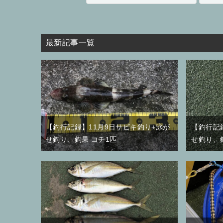
最新記事一覧
【釣行記録】11月9日サビキ釣り+泳が
【釣行記
せ釣り、釣果 コチ1匹
せ釣り、